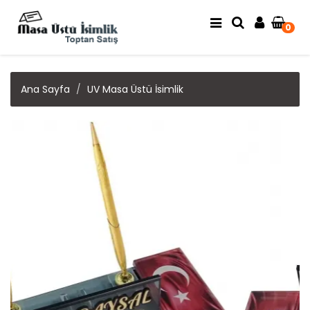
0
Ana Sayfa
UV Masa Üstü İsimlik