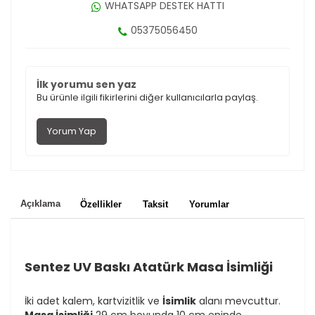
WHATSAPP DESTEK HATTI
05375056450
İlk yorumu sen yaz
Bu ürünle ilgili fikirlerini diğer kullanıcılarla paylaş.
Yorum Yap
Sentez UV Baskı Atatürk Masa İsimliği
Açıklama
Özellikler
Taksit
Yorumlar
İki adet kalem, kartvizitlik ve
İsimlik
alanı mevcuttur.
Masa İsimliği
29 cm boyunda 10 cm eninde